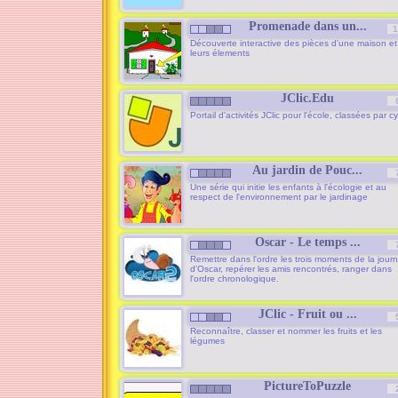
Promenade dans un...
1
Découverte interactive des pièces d'une maison et
leurs élements
JClic.Edu
Portail d'activités JClic pour l'école, classées par c
Au jardin de Pouc...
Une série qui initie les enfants à l'écologie et au
respect de l'environnement par le jardinage
Oscar - Le temps ...
Remettre dans l'ordre les trois moments de la jour
d'Oscar, repérer les amis rencontrés, ranger dans
l'ordre chronologique.
JClic - Fruit ou ...
Reconnaître, classer et nommer les fruits et les
légumes
PictureToPuzzle