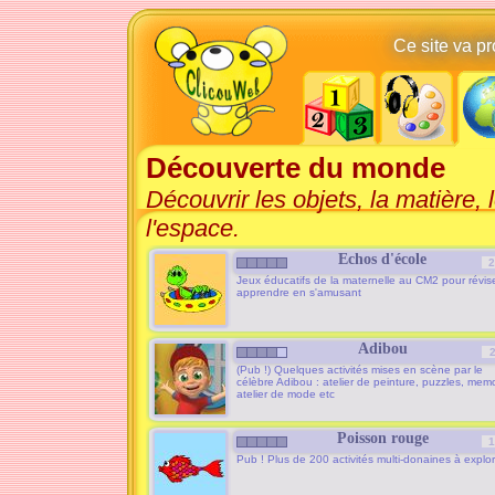
Ce site va p
Découverte du monde
Découvrir les objets, la matière, 
l'espace.
Echos d'école
2
Jeux éducatifs de la maternelle au CM2 pour révise
apprendre en s'amusant
Adibou
(Pub !) Quelques activités mises en scène par le
célèbre Adibou : atelier de peinture, puzzles, memo
atelier de mode etc
Poisson rouge
1
Pub ! Plus de 200 activités multi-donaines à explor