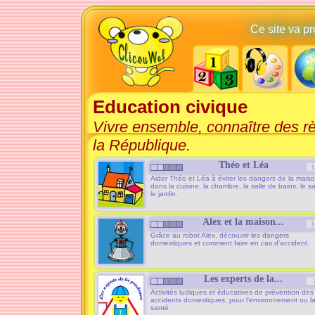
Ce site va p
Education civique
Vivre ensemble, connaître des rè
la République.
Théo et Léa
1
Aider Théo et Léa à éviter les dangers de la maiso
dans la cuisine, la chambre, la salle de bains, le s
le jardin.
Alex et la maison...
1
Grâce au robot Alex, découvrir les dangers
domestiques et comment faire en cas d’accident.
Les experts de la...
Activités ludiques et éducatives de prévention des
accidents domestiques, pour l'environnement ou l
santé