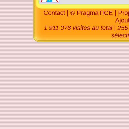
Contact
|
© PragmaTICE
|
Pro
Ajout
1 911 378 visites au total | 25
sélec