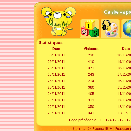
Ce site va p
Statistiques
Date
Visiteurs
Date
30/11/2011
230
20/11/2
29/11/2011
410
19/11/2
28/11/2011
371
18/11/2
27/11/2011
243
17/11/2
26/11/2011
214
16/11/2
25/11/2011
380
15/11/2
24/11/2011
405
14/11/2
23/11/2011
312
13/11/2
22/11/2011
350
12/11/2
21/11/2011
341
11/11/2
Page précédente
|
1
...
174
175
176
17
Contact
|
© PragmaTICE
|
Proposer u