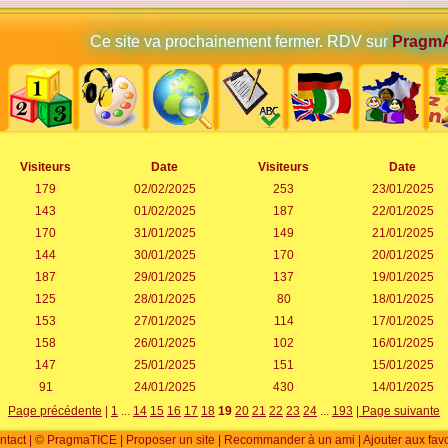
Ce site va prochainement fermer. RDV sur
PragmA
Visiteurs
Date
Visiteurs
Date
179
02/02/2025
253
23/01/2025
143
01/02/2025
187
22/01/2025
170
31/01/2025
149
21/01/2025
144
30/01/2025
170
20/01/2025
187
29/01/2025
137
19/01/2025
125
28/01/2025
80
18/01/2025
153
27/01/2025
114
17/01/2025
158
26/01/2025
102
16/01/2025
147
25/01/2025
151
15/01/2025
91
24/01/2025
430
14/01/2025
Page précédente
|
1
...
14
15
16
17
18
19
20
21
22
23
24
...
193
| Page suivante
ntact
|
© PragmaTICE
|
Proposer un site
|
Recommander à un ami
|
Ajouter aux fav