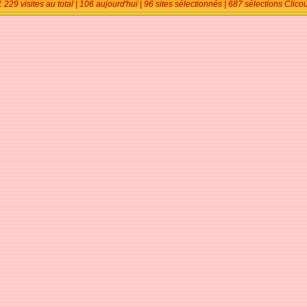
 229 visites au total | 106 aujourd'hui
| 96 sites sélectionnés | 687 sélections Clic