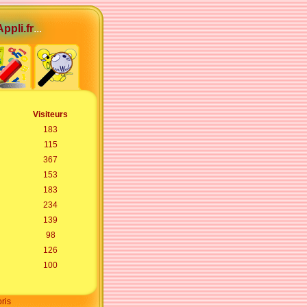
ppli.fr
...
Visiteurs
183
115
367
153
183
234
139
98
126
100
oris